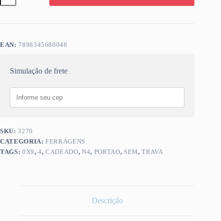
S/
CADEADO
N4
4,0X9,0
quantidade
EAN:
7898345680048
Simulação de frete
SKU:
3270
CATEGORIA:
FERRAGENS
TAGS:
0X9
,
4
,
CADEADO
,
N4
,
PORTAO
,
SEM
,
TRAVA
Descrição