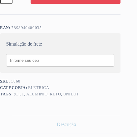
ALUMINIO
(C)
1
quantidade
EAN:
7898949400035
Simulação de frete
SKU:
1860
CATEGORIA:
ELETRICA
TAGS:
(C)
,
1
,
ALUMINIO
,
RETO
,
UNIDUT
Descrição