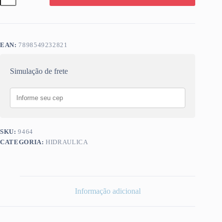
INOX
HIGIBAN
quantidade
EAN:
7898549232821
Simulação de frete
SKU:
9464
CATEGORIA:
HIDRAULICA
Informação adicional