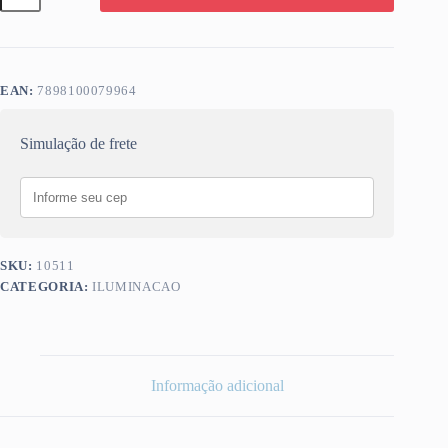
BORRACHA
1/2
quantidade
EAN:
7898100079964
Simulação de frete
SKU:
10511
CATEGORIA:
ILUMINACAO
Informação adicional