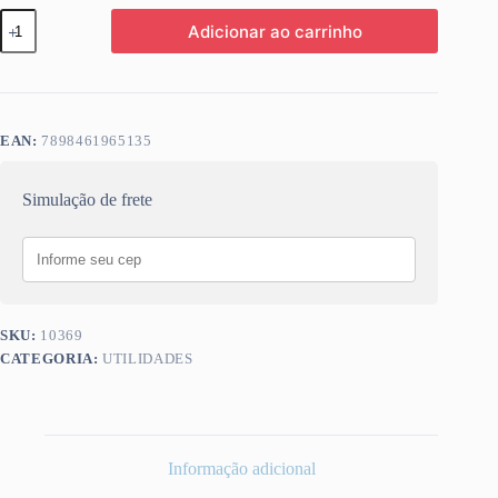
VENTILADOR
Adicionar ao carrinho
COLUNA
50CM
TURBO
6
PAS
127V
EAN:
7898461965135
VENTISOL
3852
quantidade
Simulação de frete
SKU:
10369
CATEGORIA:
UTILIDADES
Informação adicional