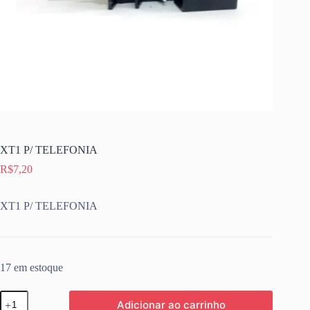
XT1 P/ TELEFONIA
R$
7,20
XT1 P/ TELEFONIA
17 em estoque
XT1
Adicionar ao carrinho
P/