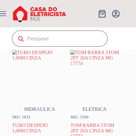
Pular
para
o
Carrinho
conteúdo
Pesquisar
produtos
HIDRAULICA
ELETRICA
SKU: 1933
SKU: 5390
TUBO DESPEJO
TOM BARRA 5TOM
1,00M CINZA
2PT 20A CINZA MG