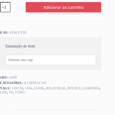
LAMP
Adicionar ao carrinho
LED
TUBO
120CM
T8
16W
6500K
EAN:
SEM GTIN
BIVOLT
BILATERAL
quantidade
Simulação de frete
SKU:
4409
CATEGORIA:
ILUMINACAO
TAGS:
120CM
,
18W
,
6500K
,
BILATERAL
,
BIVOLT
,
LAMPADA
,
LED
,
T8
,
TUBO