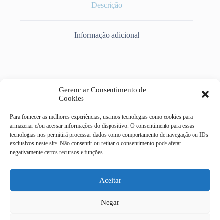
Descrição
Informação adicional
LAMPADA LED TUBO 120CM T8 18W 6500K BIVOLT
Gerenciar Consentimento de
BILATERAL
Cookies
Para fornecer as melhores experiências, usamos tecnologias como cookies para
armazenar e/ou acessar informações do dispositivo. O consentimento para essas
tecnologias nos permitirá processar dados como comportamento de navegação ou IDs
exclusivos neste site. Não consentir ou retirar o consentimento pode afetar
Casa do Eletricista Mix
negativamente certos recursos e funções.
Av Dr Campos Sales, 322 -
centro - Campinas/SP
CEP 13010-080
Aceitar
19 4062-9092
Negar
19 3232-9186
19 97408 - 6329
Todas as transações