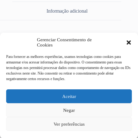
Informação adicional
Gerenciar Consentimento de
RESISTENCIA LORENZETTI TORN EASY 127V 4800W 3056P1
Cookies
Para fornecer as melhores experiências, usamos tecnologias como cookies para
armazenar e/ou acessar informações do dispositivo. O consentimento para essas
tecnologias nos permitirá processar dados como comportamento de navegação ou IDs
exclusivos neste site. Não consentir ou retirar o consentimento pode afetar
Casa do Eletricista Mix
negativamente certos recursos e funções.
Av Dr Campos Sales, 322 -
centro - Campinas/SP
CEP 13010-080
Aceitar
19 4062-9092
Negar
19 3232-9186
19 97408 - 6329
Todas as transações
Ver preferências
19 97415 - 6878
financeiras desse site são
.
efetuadas pelo Mercado Pago
Copyright © 2026 - Casa Eletricista