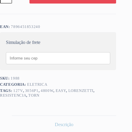
TORN
EASY
127V
4800W
3056P1
EAN:
7896451853240
quantidade
Simulação de frete
SKU:
1988
CATEGORIA:
ELETRICA
TAGS:
127V
,
3056P1
,
4800W
,
EASY
,
LORENZETTI
,
RESISTENCIA
,
TORN
Descrição