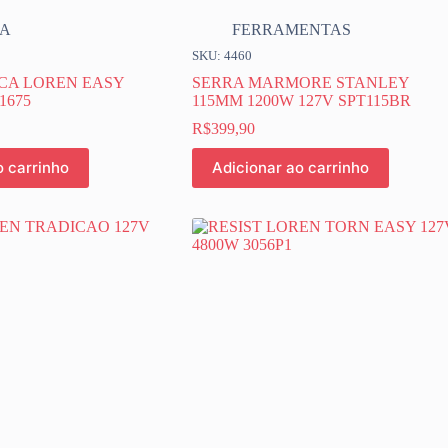
CA
FERRAMENTAS
SKU: 4460
CA LOREN EASY
SERRA MARMORE STANLEY
1675
115MM 1200W 127V SPT115BR
R$
399,90
o carrinho
Adicionar ao carrinho