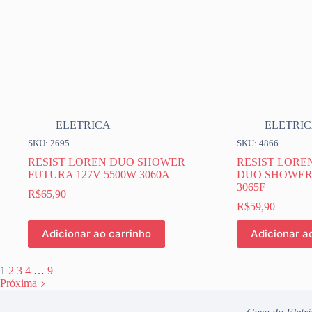
ELETRICA
ELETRI
SKU: 2695
SKU: 4866
RESIST LOREN DUO SHOWER
RESIST LORE
FUTURA 127V 5500W 3060A
DUO SHOWER 
3065F
R$
65,90
R$
59,90
Adicionar ao carrinho
Adicionar a
1
2
3
4
…
9
Próxima