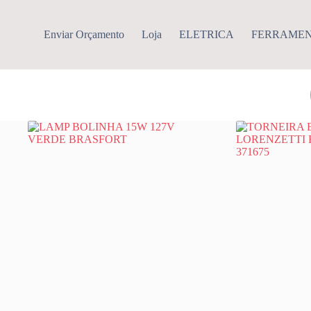
Pular
para
o
Enviar Orçamento
Loja
ELETRICA
FERRAME
conteúdo