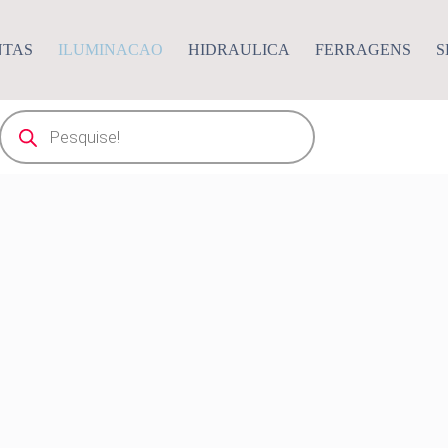
NTAS
ILUMINACAO
HIDRAULICA
FERRAGENS
S
Pesquisar
produtos